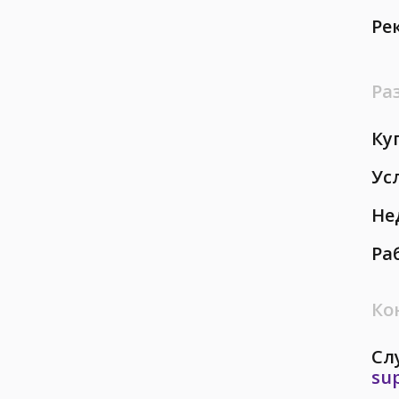
Ре
Ра
Ку
Ус
Не
Ра
Ко
Сл
su