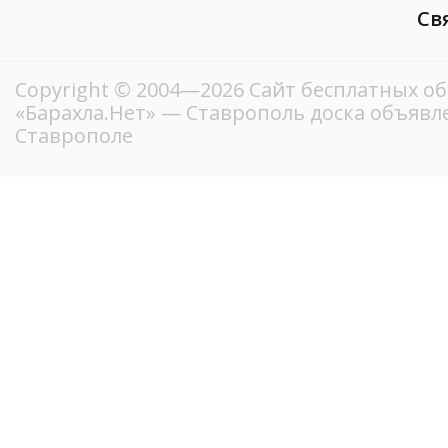
Св
Copyright © 2004—2026
Сайт бесплатных о
«Барахла.Нет»
— Ставрополь доска объявле
Ставрополе