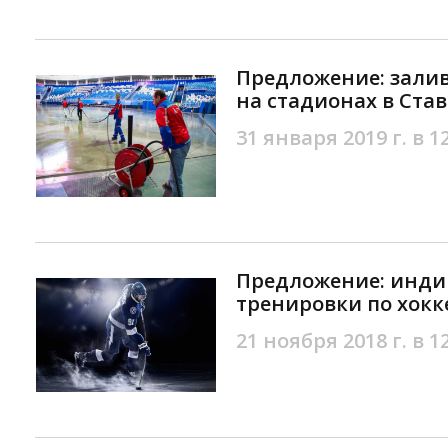
Предложение: залив
на стадионах в Ста
31 января 2019 г. в 1
Предложение: инд
тренировки по хокк
21 ноября 2018 г. в 1