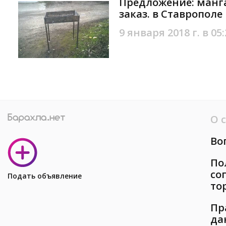
Предложение: манг
заказ. в Ставрополе
9 января 2018 г. в 05:
О 
Во
По
со
Подать объявление
то
Пр
да