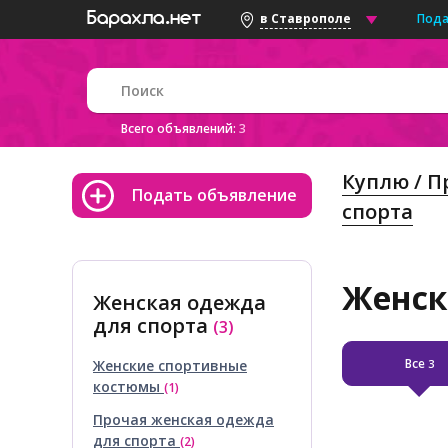
Пода
в Ставрополе
Всего объявлений:
3
Куплю / 
Подать объявление
спорта
Женск
Женская одежда
для спорта
(3)
Все
Женские спортивные
3
костюмы
(1)
Прочая женская одежда
для спорта
(2)