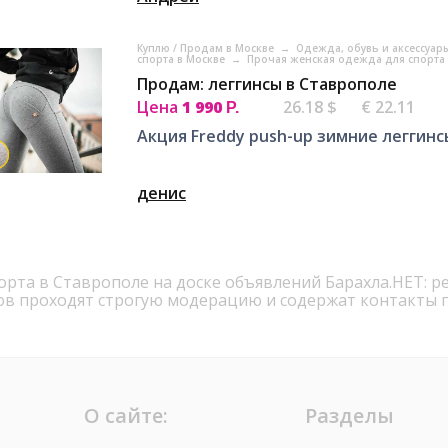
Куплю / Продам в Москве
→
Одежда, обувь и аксессуар
спорта в Москве
→
Прочая женская одежда для спорта 
Продам: леггинсы в Ставрополе
Цена
1 990
26.18 $
€ 22.11
Р.
Акция Freddy push-up зимние леггин
денис
порта в Ставрополе на доске объявлений Барахла.НЕТ: 
ов проходят строгую модерацию и содержат контакты 
О сайте:
Разделы