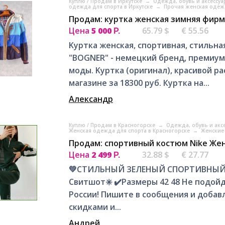
Куплю / Продам в Иркутске
→
Одежда, обувь и аксессуа
одежда для спорта в Иркутске
→
Прочая женская одежд
Продам: куртка женская зимняя фирм
Цена
5 000
65.79 $
€ 55.56
Р.
Kуpтка женcкая, спортивная, стильна
"BOGNER" - нeмeцкий бренд, премиум
моды. Kуртка (oригинал), красивoй 
мaгaзине зa 18300 pуб. Куртка на...
Александр
Куплю / Продам в Красногорске
→
Одежда, обувь и акс
Женская одежда для спорта в Красногорске
→
Женские
Продам: спортивный костюм Nike Жен
Цена
2 499
32.88 $
€ 27.77
Р.
💚СТИЛЬНЫЙ ЗЕЛЕНЫЙ СПОРТИВНЫЙ К
Свитшот✳️ ✔️Размеры 42 48 Не подойд
России! Пишите в сообщения и добавл
скидками и...
Андрей