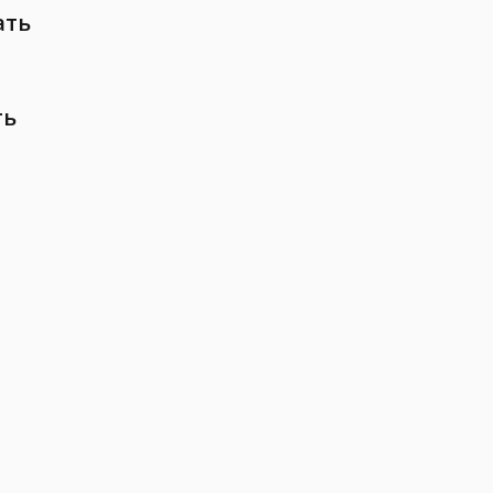
ать
ть