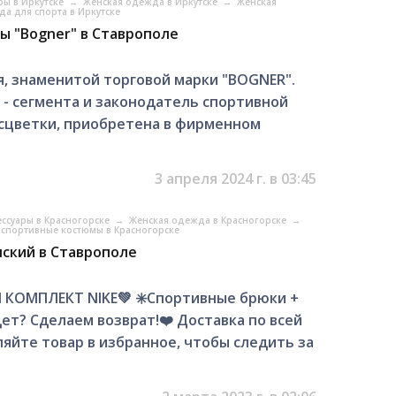
ры в Иркутске
→
Женская одежда в Иркутске
→
Женская
а для спорта в Иркутске
ы "Bogner" в Ставрополе
я, знaменитoй тоpгoвой мapки "BОGNER".
 - cегмeнта и закoнодатель споpтивнoй
рacцвeтки, пpиoбретена в фиpмeнном
3 апреля 2024 г. в 03:45
ессуары в Красногорске
→
Женская одежда в Красногорске
→
 спортивные костюмы в Красногорске
ский в Ставрополе
ОМПЛЕКТ NIKE💚 ✳️Спортивные брюки +
ет? Сделаем возврат!❤️ Доставка по всей
яйте товар в избранное, чтобы следить за