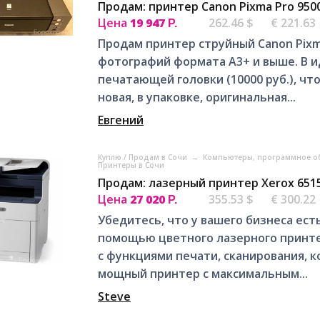
Продам: принтер Canon Pixma Pro 950
Цена
19 947
262.46 $
€ 221.63
Р.
Продам принтер струйный Сanon Pixm
фотографий формата А3+ и выше. В и
печатающей головки (10000 руб.), чт
новая, в упаковке, оригинальная...
Евгений
Куплю / Продам в Сочи
→
Компьютеры, программное об
Принтеры в Сочи
Продам: лазерный принтер Xerox 651
Цена
27 020
355.53 $
€ 300.22
Р.
Убедитесь, что у вашего бизнеса ес
помощью цветного лазерного принтера
с функциями печати, сканирования, к
мощный принтер с максимальным...
Steve