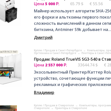
Цена
5 000
65.79 $
€ 55.56
Р.
Майнер использует алгоритм SHA-256
его форки и альткоины первого поко
сложность вычислений в данном сег
биткоина, Antminer S9k добывает на...
Дмитрий
Куплю / Продам в Санкт-Петербурге
→
Компьютеры, про
Оргтехника в Санкт-Петербурге
→
Плоттеры в Санкт-Пет
Продам: Roland TrueVIS SG3-540 в Ста
Цена
2 557 000
33644.74 $
€ 2
Р.
Экосольвентный Принтер/Каттер Rola
устройство, сочетающее функции печ
рекламных и графических приложени
Владимир
Куплю / Продам в Ставрополе
→
Компьютеры, программ
Ставрополе
→
Принтеры в Ставрополе