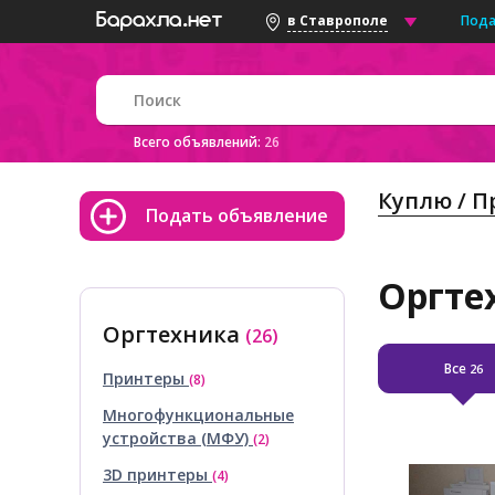
Пода
в Ставрополе
Всего объявлений:
26
Куплю / 
Подать объявление
Оргте
Оргтехника
(26)
Все
26
Принтеры
(8)
Многофункциональные
устройства (МФУ)
(2)
3D принтеры
(4)