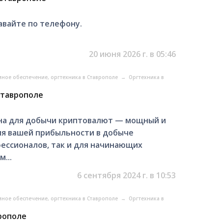
авайте по телефону.
20 июня 2026 г. в 05:46
ное обеспечение, оргтехника в Ставрополе
→
Оргтехника в
 Ставрополе
ашина для добычи криптовалют — мощный и
я вашей прибыльности в добыче
ессионалов, так и для начинающих
...
6 сентября 2024 г. в 10:53
ное обеспечение, оргтехника в Ставрополе
→
Оргтехника в
врополе