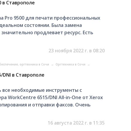
0 в Ставрополе
a Pro 9500 для печати профессиональных
деальном состоянии. Была замена
о значительно продлевает ресурс. Есть
23 ноября 2022 г. в 08:20
еспечение, оргтехника в Сочи
→
Оргтехника в Сочи
→
5/DNI в Ставрополе
ть все необходимые инструменты с
 WorkCentre 6515/DNI All-in-One от Xerox
опирования и отправки факсов. Очень
16 августа 2022 г. в 11:35