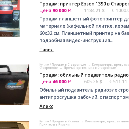
Продам: принтер Epson 1390 в Ставро
Цена
90 000
1184.21 $
€ 1000.
Р.
Продам планшетный фотопринтер для
материале (кафельной плитке, керами
60х32 см. Планшетный принтер на баз
подробная видео-инструкция...
Павел
Куплю / Продам в Ставрополе
→
Компьютеры, программ
Ставрополе
→
Прочая оргтехника в Ставрополе
Продам: обильный подавитель радио
Цена
46 000
605.26 $
€ 511.11
Р.
Обильный подавитель радиоэлектрон
антипрослушка рабочий, с паспортом
Алекс
Куплю / Продам в Рязани
→
Компьютеры, программное 
Принтеры в Рязани