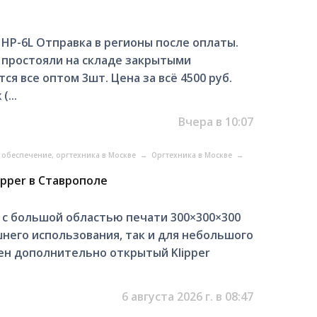
P-6L Отправка в регионы после оплаты.
а простояли на складе закрытыми
 все оптом 3шт. Цена за всё 4500 руб.
...
Вчера в 10:07
обеспечение, оргтехника в Москве
→
Оргтехника в Москве
→
lipper в Ставрополе
 с большой областью печати 300×300×300
него использования, так и для небольшого
ен дополнительно открытый Klipper
6 августа 2026 г. в 08:47