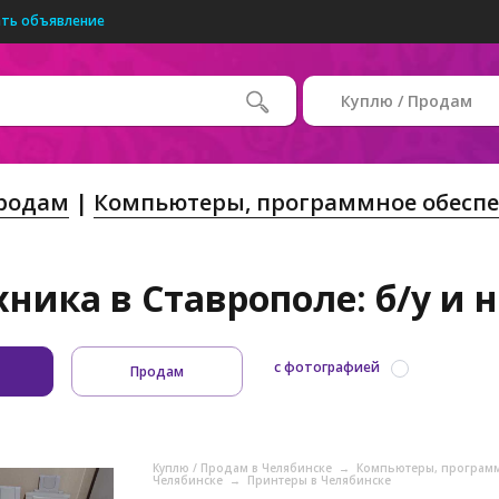
ть объявление
Куплю / Продам
Продам
Компьютеры, программное обеспе
хника в Ставрополе: б/у и 
с фотографией
Продам
Куплю / Продам в Челябинске
→
Компьютеры, программ
Челябинске
→
Принтеры в Челябинске