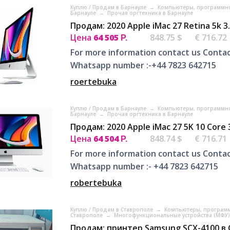
Куплю / Продам в Барнауле
→
Компьютеры, программно
Барнауле
→
Прочая оргтехника в Барнауле
Продам: 2020 Apple iMac 27 Retina 5k 3
Цена
64 505
848.75 $
€ 716.72
Р.
For more information contact us Contac
Whatsapp number :-+44 7823 642715
roertebuka
Куплю / Продам в Барнауле
→
Компьютеры, программно
Барнауле
→
Прочая оргтехника в Барнауле
Продам: 2020 Apple iMac 27 5K 10 Core
Цена
64 504
848.74 $
€ 716.71
Р.
For more information contact us Contac
Whatsapp number :- +44 7823 642715
robertebuka
Куплю / Продам в Ставрополе
→
Компьютеры, программ
Ставрополе
→
Многофункциональные устройства (МФУ)
Продам: принтер Samsung SCX-4100 в