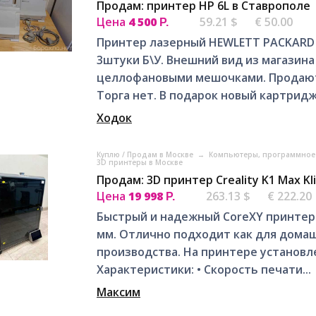
Продам: принтер HP 6L в Ставрополе
Цена
4 500
59.21 $
€ 50.00
Р.
Принтер лазерный HEWLETT PACKARD H
3штуки Б\У. Внешний вид из магазин
целлофановыми мешочками. Продаются
Торга нет. В подарок новый картридж (
Ходок
Куплю / Продам в Москве
→
Компьютеры, программное 
3D принтеры в Москве
Продам: 3D принтер Creality K1 Max K
Цена
19 998
263.13 $
€ 222.20
Р.
Быстрый и надежный CoreXY принтер
мм. Отлично подходит как для домаш
производства. На принтере установл
Характеристики: • Скорость печати...
Максим