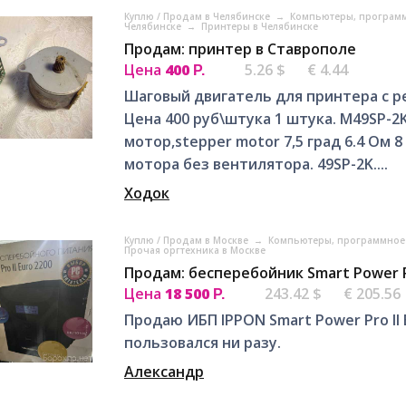
Куплю / Продам в Челябинске
→
Компьютеры, программ
Челябинске
→
Принтеры в Челябинске
Продам: принтер в Ставрополе
Цена
400
5.26 $
€ 4.44
Р.
Шаговый двигатель для принтера с р
Цена 400 руб\штука 1 штука. M49SP-2
мотор,stepper motor 7,5 град 6.4 Ом
мотора без вентилятора. 49SP-2K....
Ходок
Куплю / Продам в Москве
→
Компьютеры, программное 
Прочая оргтехника в Москве
Продам: бесперебойник Smart Power Pr
Цена
18 500
243.42 $
€ 205.56
Р.
Продаю ИБП IPPON Smart Power Pro II 
пользовался ни разу.
Александр