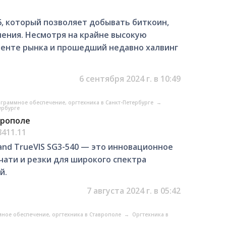
, который позволяет добывать биткоин,
ления. Несмотря на крайне высокую
менте рынка и прошедший недавно халвинг
6 сентября 2024 г. в 10:49
граммное обеспечение, оргтехника в Санкт-Петербурге
→
ербурге
врополе
8411.11
nd TrueVIS SG3-540 — это инновационное
ати и резки для широкого спектра
й.
7 августа 2024 г. в 05:42
ное обеспечение, оргтехника в Ставрополе
→
Оргтехника в