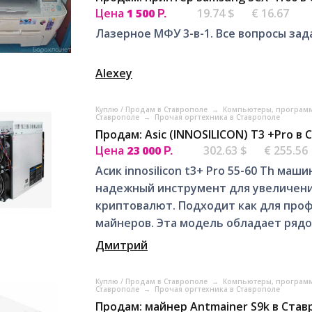
Цена
1 500
19.74 $
€ 16.67
Р.
Лазерное МФУ 3-в-1. Все вопросы зад
Alexey
Куплю / Продам в Ставрополе
→
Компьютеры, программ
Ставрополе
→
Прочая оргтехника в Ставрополе
Продам: Asic (INNOSILICON) T3 +Pro в
Цена
23 000
302.63 $
€ 255.56
Р.
Асик innosilicon t3+ Pro 55-60 Th м
надежный инструмент для увеличени
криптовалют. Подходит как для проф
майнеров. Эта модель обладает рядом
Дмитрий
Куплю / Продам в Ставрополе
→
Компьютеры, программ
Ставрополе
→
Прочая оргтехника в Ставрополе
Продам: майнер Antmainer S9k в Ста