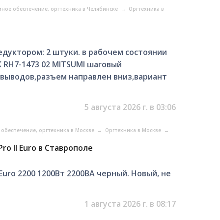
ное обеспечение, оргтехника в Челябинске
→
Оргтехника в
едуктором: 2 штуки. в рабочем состоянии
K RH7-1473 02 MITSUMI шаговый
 8 выводов,разъем направлен вниз,вариант
5 августа 2026 г. в 03:06
обеспечение, оргтехника в Москве
→
Оргтехника в Москве
→
o II Euro в Ставрополе
Euro 2200 1200Вт 2200ВА черный. Новый, не
1 августа 2026 г. в 08:17