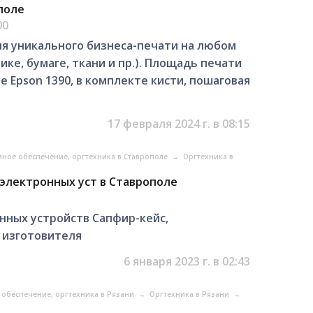
поле
00
 уникального бизнеса-печати на любом
ке, бумаге, ткани и пр.). Площадь печати
е Epson 1390, в комплекте кисти, пошаговая
17 февраля 2024 г. в 08:15
ное обеспечение, оргтехника в Ставрополе
→
Оргтехника в
электронных уст в Ставрополе
ных устройств Сапфир-кейс,
 изготовителя
6 января 2023 г. в 02:43
обеспечение, оргтехника в Рязани
→
Оргтехника в Рязани
→