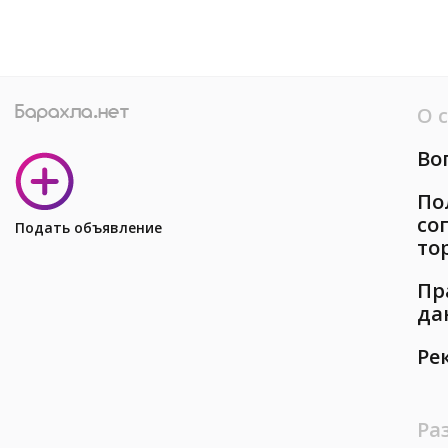
О 
Во
По
со
Подать объявление
то
Пр
да
Ре
Ра