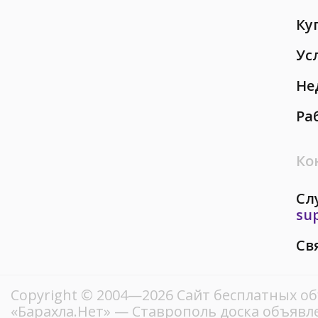
Ку
Ус
Не
Ра
Ко
Сл
su
Св
Copyright © 2004—2026
Сайт бесплатных о
«Барахла.Нет»
— Ставрополь доска объявле