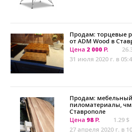
Продам: торцевые 
от ADM Wood в Став
Цена
2 000
26.
Р.
31 июля 2020 г. в 05:
Продам: мебельны
пиломатериалы, чмз
Ставрополе
Цена
98
1.29 $
Р.
27 апреля 2020 г. в 1