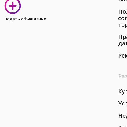
По
со
Подать объявление
то
Пр
да
Ре
Ра
Ку
Ус
Не